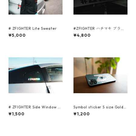
# ZFIGHTER Lite Sweater
#ZFIGHTER ハチマキ ブラッ
ク
¥5,000
¥4,800
# ZFIGHTER Side Window St
Symbol sticker S size Gold/S
icker Neo Chrome/Gold/Silv
ilver
¥1,500
¥1,200
er/White