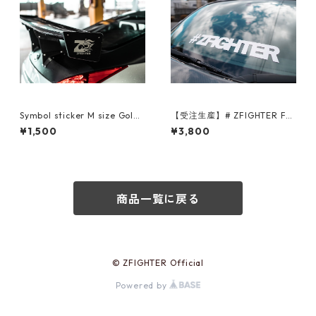
Symbol sticker M size Gold/
【受注生産】# ZFIGHTER Fro
Silver/Neo Chrome
nt Banner
¥1,500
¥3,800
商品一覧に戻る
© ZFIGHTER Official
Powered by