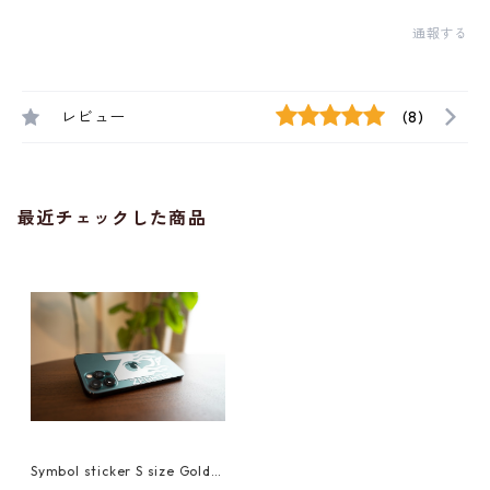
通報する
レビュー
(8)
最近チェックした商品
Symbol sticker S size Gold/S
ilver