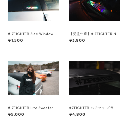
# ZFIGHTER Side Window St
【受注生産】# ZFIGHTER Ne
icker Neo Chrome/Gold/Silv
o Chrome Front Banner
¥1,500
¥3,800
er/White
# ZFIGHTER Lite Sweater
#ZFIGHTER ハチマキ ブラッ
ク
¥5,000
¥4,800