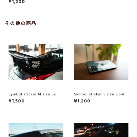
¥1,200
その他の商品
Symbol sticker M size Gold/
Symbol sticker S size Gold/S
Silver/Neo Chrome
ilver
¥1,500
¥1,200